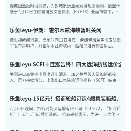
据英国金融时报报道，为封堵航运业碳减排规则漏洞，欧盟计
划于7月17日在欧盟排放交易体系（EU ETS）全面审查中，进
一步收紧航运碳定价机制、扩大涉碳核算的非欧盟港口名单。
根据现行规则，境外驶入欧盟港口
乐鱼leyu-伊朗：霍尔木兹海峡暂时关闭
据央视新闻消息，当地时间12日凌晨，伊朗伊斯兰革命卫队海
军发布声明称，对霍尔木兹海峡内一艘船只进行警告射击。声
明表示，数艘船只试图偏离批准航线行驶，并无视伊方的警告
和提醒，拒绝调整航向、按照规定路线航
乐鱼leyu-SCFI十连涨告终！四大远洋航线运价全面
美国进口商集中出货潮逐步消退，加之美西线大量加班船投
入、运力持续增加，上海出口集装箱运价指数（SCFI）结束此
前连续十周上涨。 根据上海航交所7月10日发布的最新数据，
上周SCFI指数下跌142.04
乐鱼leyu-15亿元！招商轮船订造4艘集装箱船、1
7月10日晚间，招商局能源运输有限公司（601872，“招商轮
船”）公告订造5艘新造船。 招商轮船表示，为进一步优化公
司船队运力结构，拟通过下属全资子公司设立的境外单船公司
与招商局船舶工业集团有限公司