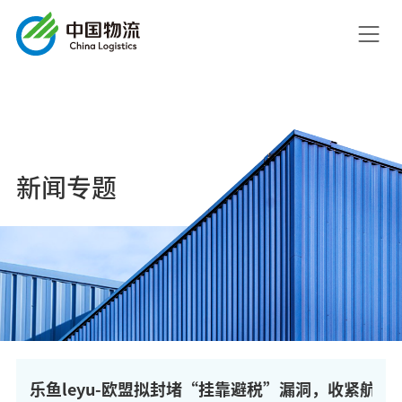
新闻专题
乐鱼leyu-欧盟拟封堵“挂靠避税”漏洞，收紧航